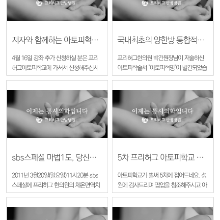
고 있지만 아토피로 힘들어 하시는 한분
한분에게 도움을 드리고자 와 코너 등이
다채로워질 예정입니다. 홈페이지 개편시
기는 9월 둘째주 정도로 예상됩니다. ^^
저자와 함께하는 아토피혁명 4월16일 강좌가 추가 신청을 받습니다.
국내최초의 양한방 통합적시각의 아토피학술서 "아토피혁명"이 발간되었습니다.
항상 여러분께 활력소를 드리는 프리허그
4월 16일 강좌 추가 신청하실 분은 프리
프리허그한의원 박건원장님이 저술하신
가 되겠습니다. 프리허그아토피학교
허그아토피학교에 가셔서 신청해주십시
아토피학술서 "아토피혁명"이 발간되었습
www.freehugatopy.com 많이 사랑해
오. 무료로 진행되는 아토피혁명 강좌는
니다. "아토피혁명"은 5년여의 임상과 2년
주세요 ^^
이번이 마지막입니다. 기회 놓치지 마시
여의 집필기간을 거쳐 탄생한 아토피학술
길 바랍니다.
서로서 의료계의 쾌거라 할 수 있습니다.
"아토피혁명"은 교보문고,예스24,알라딘
에서 온라인 구매하실 수 있습니다.
sbs스페셜 마법1도, 당신의 체온이야기에 프리허그 한의원이 방영됩니다.
5차 프리허그 아토피학교 2월26일 토요일 개최됩니다.
2011년 3월20일(일요일)11시20분 sbs
아토피학교가 벌써 5차에 접어드네요. 성
스페셜에 프리허그 한의원의 체온면역치
원에 감사드리며 팝업을 참조해주시고 아
료와 열린의학회 의사들이 방영됩니다.
토피학교 배너를 클릭해주시면 신청페이
국내최초로 비염,탈모,아토피등 난치성
지로 연결됩니다.
자가면역질환에 대해 체온면역치료를 적