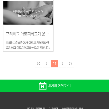
니다. 양해 부탁드리면서 1월9일에 뵙도
아토피 참여교실은 프리허그한의원 열린
록 하겠습니다.
강좌 ‘프리허그 아토피학교’에서 제공하
는 1일 참여교실로, 김병호한의사의 아토
피혁명강좌와 아토피 때문에 겪는 환자
및 가족의 스트레스를 해소하고 자존감을
회복함으로서 아토피증상을 개선하는 프
로그램으로 이루어져 있습니다. 아토피
프리허그 아토피학교가 운영됩니다.
참여교실은 1부와 2부로 나누어져 있는
프리허그한의원에서 아토피 체험강좌인
데, 1부에서는 “아토피 혁명”이라는 주제
'프리허그 아토피학교'를 상설운영합니다.
로 김병호 한의사의 강좌가 있으며 2부는
별도의 비용없이 무료로 진행되는 프리허
이완요법, 프리허그요법, 질의응답, 경험
그 아토피학교는 아토피피부염이 있는 분
나누기를 주제로 실제로 산모나 부모가
들뿐만 아니라 아토피피부염에 관심이 있
참여하게 됩니다 프리허그 아토피참여교
11
는 모든 분들과 함께합니다. '프리허그 아
실은 기존의 아토피 강좌와 달리, 참여하
토피학교는' 프리허그한의원 대표 한의사
고 경험을 공유하는 역동적인 강좌로 아
김병호 원장님이 직접 강연하는 1부와 아
토피 피부염에 대한 지식과 치료법을 새
토피안들이 함께하는 참여교실 2부로 나
로이 알 수 있는 아토피혁명의 장이 될 것
네이버 예약하기
누어 진행됩니다. 1부 강좌는 아토피질환
으로 기대합니다. 남양아이가 함께하고
에 대해 함께 고민하고 치료경험을 공유
프리허그 한의원이 주관하는 ‘프리허그
하는 시간으로 채워집니다. 넘쳐나는 아
아토피 참여교실’은 별도의 신청비용 없
토피정보들로 인해 혼란을 겪고 있는 아
이 무료로 진행되며, 서울시 서초구 서초
토피환자분들에게 올바른 목욕법, 외용제
동에 위치한 프리허그 한의원에서 열1월
개인정보취급 방침
|
이용약관
|
이메일 무단수집 거부