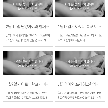
용하고 있는 열린의학회에 대한 많은 관
심 부탁드립니다.
2월 12일 남양아이와 함께하는 아토피학교 산모교실 3번째 문을 엽니다.
1월15일자 아토피 학교 모집중입니다.
남양아이와 함께하는 "프리허그 아토피학
아토피 무료 열린참여교실 프리허그 아토
교" 산모교실의 3번째 문을 엽니다. 제 3
피학교 신청페이지입니다.
회 임산부 아토피학교는 대표한의사 김병
http://cafe.naver.com/freehugatopy.cafe?
호 원장님이 진행하시는 1부 '아토피혁
iframe_url=/ArticleRead.nhn%3Farticleid=5
명'강좌와 이완요법과 경험나누기를 주제
로 산모와 의료진이 함께하는 2부로 진행
됩니다. 출산을 앞두고 있는 예비산모분
들과 육아를 경험하시고 있는 어머님들의
많은 참여바랍니다. 참여교실에 대한 기
타 문의사항은 남양아이홈페이지
(http://www.namyangi.com/living/mam_class11.asp?
1월9일자 아토피학교가 마감되었습니다
남양아이와 프리허그한의원이 "프리허그 아토피 참여교실"을 운영합니다.
PrNmldx=11)나 프리허그한의원 02-
1월9일 예정되었던 아토피학교가 많은 분
"우리 아이 아토피, 산전산후관리로 예방
582-8259번을 통해 확인하실수 있습니
들의 호응속에 마감되었습니다. 직접 전
하자 ”를 모토로 남양아이와 프리허그 한
다.
화주신 분들이 많아 아쉽게도 마지막에
의원이 손을 잡고 "프리허그 아토피 참여
접수하신 분들은 다음 회차로 연기되었습
교실"을 운영하게 되었습니다. 프리허그