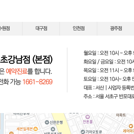
수원점
대구점
인천점
광주점
월요일
: 오전 10시 ~ 오후
초강남점 (본점)
화요일 / 금요일
: 오전 10
목요일
: 오전 11시 ~ 오후
원은
예약진료
를 합니다.
토요일
: 오전 10시~ 오후 
전화 가능
1661-8269
대표
: 서산 |
사업자 등록
주소
: 서울 서초구 반포대로 