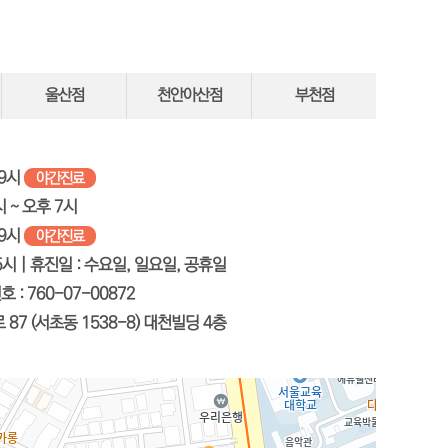
울산점
천안아산점
부천점
 9시
야간진료
시 ~ 오후 7시
 9시
야간진료
5시 |
휴진일
: 수요일, 일요일, 공휴일
번호
: 760-07-00872
87 (서초동 1538-8) 대천빌딩 4층