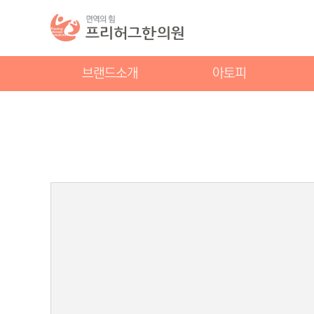
브랜드소개
아토피
프리허그스토리
아토피
건
안심치료
성인아토피
두
학술성과
유소아아토피
지
지점안내
청소년아토피
안
공지사항
얼굴아토피
주
스토리툰
부위별아토피
한
유튜브
아토피 상처 치료
사
비급여 안내
여