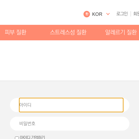
로그인
회
KOR
한
피부 질환
스트레스성 질환
알레르기 질환
선
감정홍조
알레르기 천식
드러기
콜린성 두드러기
알레르기 비염
루성피부염
다한증
알레르기 체질개선
면홍조
담적증
사피부염
신경성 위염
포진
과민성대장증후군
마귀
스트레스성 두통
드름
불면증
아이디 기억하기