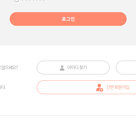
낭염
다이어트
진·화폐상습진
불안장애
절성양진
미색 비강진
 않으세요?
아이디 찾기
다.
간편 회원가입