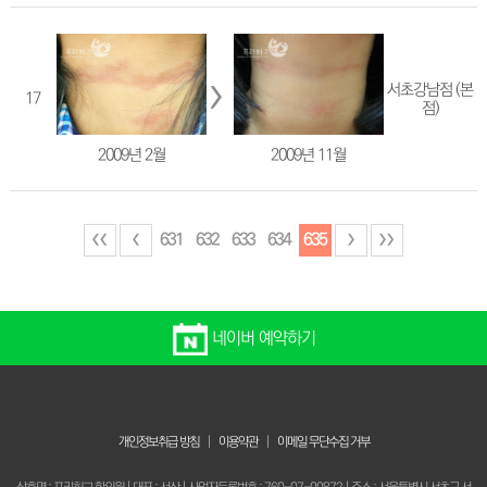
서초강남점 (본
17
점)
2009년 2월
2009년 11월
631
632
633
634
635
네이버 예약하기
개인정보취급 방침
|
이용약관
|
이메일 무단수집 거부